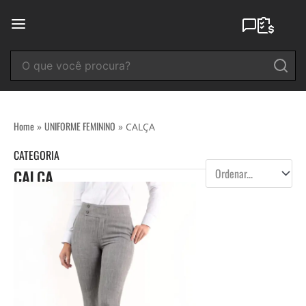
Ir
para
o
conteúdo
Home
UNIFORME FEMININO
»
»
CALÇA
CATEGORIA
CALÇA