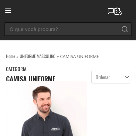
Ir
para
o
conteúdo
Home
UNIFORME MASCULINO
»
»
CAMISA UNIFORME
CATEGORIA
CAMISA UNIFORME