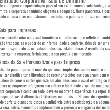
dentidade Corporativa: Saia de Uniforme
e a imagem e a apresentação pessoal são extremamente valorizadas, a s
 traje corporativo feminino elegante e adequado. Neste panorama, a per
dade e passa a ser um instrumento estratégico para as empresas comunica
Saia para Empresas
as permite criar um visual harmônico e profissional que reflete um ambie
ção traz consigo o poder de unir formalidade e conforto, além de ser uma
são e respeitando as individualidades das colaboradoras. A escolha da sai
enxergam a empresa, fortalecendo o seu prestígio no mercado.
ância da Saia Personalizada para Empresa
alizada para empresa é mais do que uma simples decisão de moda, é a ma
alizar significa ter a liberdade de escolher tecidos que conversam com o 
 além de cores e cortes que estejam alinhados com o visual estratégico 
para as empresas reforçarem sua cultura e identidade visual de modo sut
ta corporativa como um todo, deve-se recorrer à experiência e a especial
expectativas. A Alternativa Uniformes, com mais de 20 anos de experiên
emplo perfeito quando se busca a confluência entre a sofisticação e a adeq
 da saia, outros elementos complementam a presença e elegância dos unifo