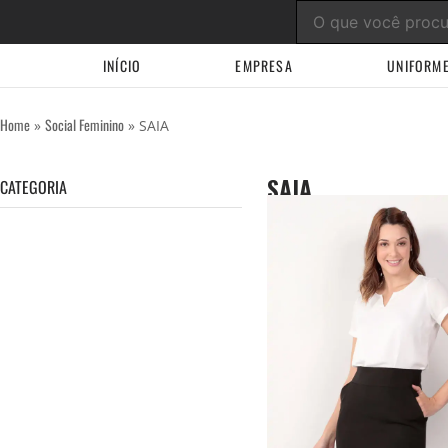
Ir
para
o
INÍCIO
EMPRESA
UNIFORM
conteúdo
Home
Social Feminino
»
»
SAIA
SAIA
CATEGORIA