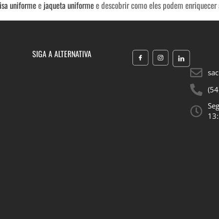
sa uniforme
e
jaqueta uniforme
e descobrir como eles podem enriquecer
SIGA A ALTERNATIVA
sac
(54
Seg
13: