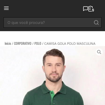
Ir
para
o
conteúdo
Início
CORPORATIVO
POLO
/
/
/ CAMISA GOLA POLO MASCULINA